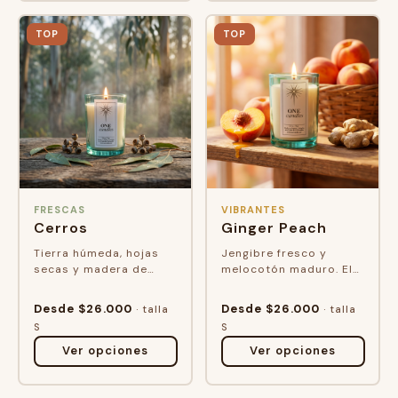
TOP
TOP
FRESCAS
VIBRANTES
Cerros
Ginger Peach
Tierra húmeda, hojas
Jengibre fresco y
secas y madera de
melocotón maduro. El
bosque. Un parque
mercado de frutas
después de la lluvia,
tropicales que
Desde $26.000
Desde $26.000
· talla
· talla
cuando nadie más ha
descubres por primera
S
S
llegado todavía.
vez y no puedes irte si...
Ver opciones
Ver opciones