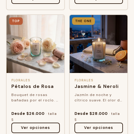
TOP
THE ONE
FLORALES
FLORALES
Pétalos de Rosa
Jasmine & Neroli
Bouquet de rosas
Jazmín de noche y
bañadas por el rocío. El
cítrico suave. El olor de
aroma de un jardín
ese balcón en el que te
florecido que invita a
quedaste más tiempo
Desde $26.000
Desde $28.000
· talla
· talla
disfrutar del momento.
del que pensabas.
S
S
Ver opciones
Ver opciones