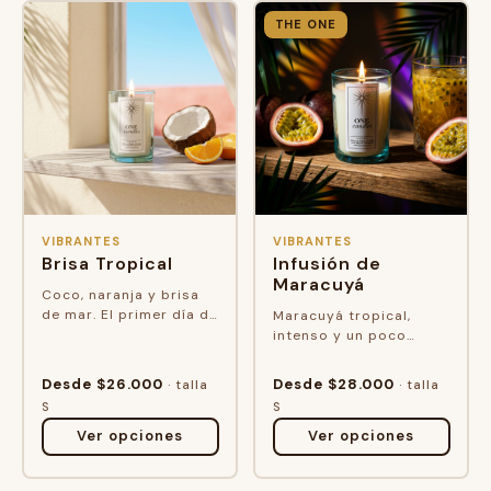
THE ONE
VIBRANTES
VIBRANTES
Brisa Tropical
Infusión de
Maracuyá
Coco, naranja y brisa
de mar. El primer día de
Maracuyá tropical,
vacaciones, antes del
intenso y un poco
morral, antes de la
ácido. El olor que te
crema, cuando todavía
detiene en medio del
Desde $26.000
Desde $28.000
· talla
· talla
todo e...
pasillo y te hace
S
S
preguntar de dónde ...
Ver opciones
Ver opciones