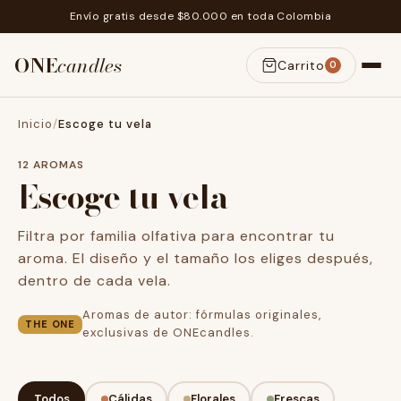
Envío gratis desde $80.000 en toda Colombia
ONE
candles
Carrito
0
Inicio
/
Escoge tu vela
12 AROMAS
Escoge tu vela
Filtra por familia olfativa para encontrar tu
aroma. El diseño y el tamaño los eliges después,
dentro de cada vela.
Aromas de autor: fórmulas originales,
THE ONE
exclusivas de ONEcandles.
Todos
Cálidas
Florales
Frescas