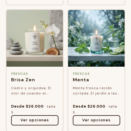
FRESCAS
FRESCAS
Brisa Zen
Menta
Cedro y orquídea. El
Menta fresca recién
olor de cuando el
cortada. El jardín a las
espacio trabaja
siete de la mañana,
contigo. Enfoque,
cuando el aire todavía
Desde $26.000
Desde $26.000
· talla
· talla
calma, presencia.
está limpio.
S
S
Ver opciones
Ver opciones