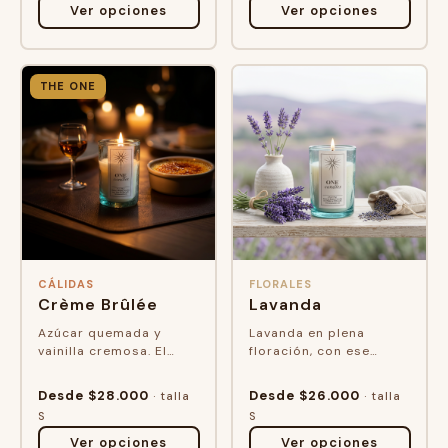
Ver opciones
Ver opciones
THE ONE
CÁLIDAS
FLORALES
Crème Brûlée
Lavanda
Azúcar quemada y
Lavanda en plena
vainilla cremosa. El
floración, con ese
restaurante que te
frescor floral que tiene
gustó la primera vez, en
antes de que la corten.
Desde $28.000
Desde $26.000
· talla
· talla
el momento exacto en
El olor de una caminata
S
S
que llega el p...
que term...
Ver opciones
Ver opciones