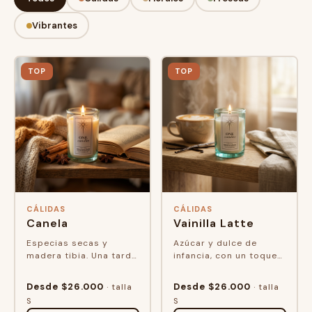
Vibrantes
TOP
TOP
CÁLIDAS
CÁLIDAS
Canela
Vainilla Latte
Especias secas y
Azúcar y dulce de
madera tibia. Una tarde
infancia, con un toque
lenta, algo caliente en
suave de café de fondo.
la mano, el libro abierto
El olor de un recuerdo
Desde $26.000
Desde $26.000
· talla
· talla
en la página donde lo
que no tiene fecha
S
S
deja...
exacta.